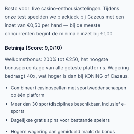
Beste voor: live casino-enthousiastelingen. Tijdens
onze test speelden we blackjack bij Cazeus met een
inzet van €0,50 per hand — bij de meeste
concurrenten begint de minimale inzet bij €1,00.
Betninja (Score: 9,0/10)
Welkomstbonus: 200% tot €250, het hoogste
bonuspercentage van alle geteste platforms. Wagering
bedraagt 40x, wat hoger is dan bij KONING of Cazeus.
Combineert casinospellen met sportweddenschappen
op één platform
Meer dan 30 sportdisciplines beschikbaar, inclusief e-
sports
Dagelijkse gratis spins voor bestaande spelers
Hogere wagering dan gemiddeld maakt de bonus