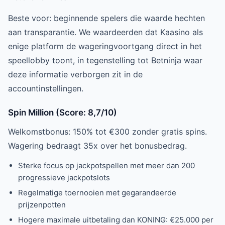
Beste voor: beginnende spelers die waarde hechten
aan transparantie. We waardeerden dat Kaasino als
enige platform de wageringvoortgang direct in het
speellobby toont, in tegenstelling tot Betninja waar
deze informatie verborgen zit in de
accountinstellingen.
Spin Million (Score: 8,7/10)
Welkomstbonus: 150% tot €300 zonder gratis spins.
Wagering bedraagt 35x over het bonusbedrag.
Sterke focus op jackpotspellen met meer dan 200
progressieve jackpotslots
Regelmatige toernooien met gegarandeerde
prijzenpotten
Hogere maximale uitbetaling dan KONING: €25.000 per