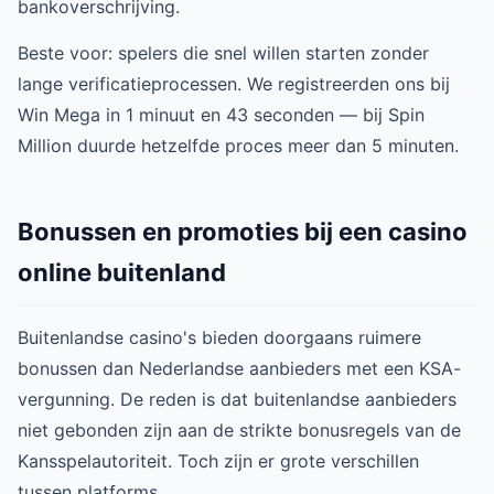
bankoverschrijving.
Beste voor: spelers die snel willen starten zonder
lange verificatieprocessen. We registreerden ons bij
Win Mega in 1 minuut en 43 seconden — bij Spin
Million duurde hetzelfde proces meer dan 5 minuten.
Bonussen en promoties bij een casino
online buitenland
Buitenlandse casino's bieden doorgaans ruimere
bonussen dan Nederlandse aanbieders met een KSA-
vergunning. De reden is dat buitenlandse aanbieders
niet gebonden zijn aan de strikte bonusregels van de
Kansspelautoriteit. Toch zijn er grote verschillen
tussen platforms.