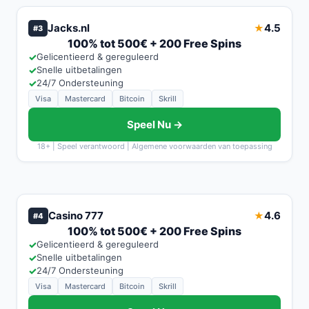
Jacks.nl
4.5
★
#3
100% tot 500€ + 200 Free Spins
✓
Gelicentieerd & gereguleerd
✓
Snelle uitbetalingen
✓
24/7 Ondersteuning
Visa
Mastercard
Bitcoin
Skrill
Speel Nu →
18+ | Speel verantwoord | Algemene voorwaarden van toepassing
Casino 777
4.6
★
#4
100% tot 500€ + 200 Free Spins
✓
Gelicentieerd & gereguleerd
✓
Snelle uitbetalingen
✓
24/7 Ondersteuning
Visa
Mastercard
Bitcoin
Skrill