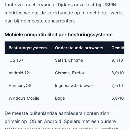
foutloze touchervaring. Tijdens onze test bij USPIN
merkten we dat de zoekfunctie op mobiel beter werkt
dan bij de meeste concurrenten.
Mobiele compatibiliteit per besturingssysteem
Besturingssysteem
Ondersteunde browsers
Gemidde
iOS 16+
Safari, Chrome
9,1/10
Android 12+
Chrome, Firefox
8,9/10
HarmonyOS
Ingebouwde browser
7,5/10
Windows Mobile
Edge
6,8/10
De meeste buitenlandse aanbieders richten zich
primair op iOS en Android. Spelers met een oudere