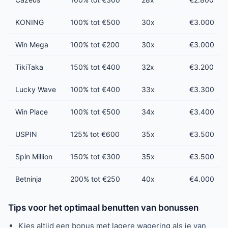
KONING
100% tot €500
30x
€3.000
Win Mega
100% tot €200
30x
€3.000
TikiTaka
150% tot €400
32x
€3.200
Lucky Wave
100% tot €400
33x
€3.300
Win Place
100% tot €500
34x
€3.400
USPIN
125% tot €600
35x
€3.500
Spin Million
150% tot €300
35x
€3.500
Betninja
200% tot €250
40x
€4.000
Tips voor het optimaal benutten van bonussen
Kies altijd een bonus met lagere wagering als je van