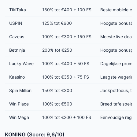
TikiTaka
150% tot €400 + 100 FS
Beste mobiele erva
USPIN
125% tot €600
Hoogste bonusbe
Cazeus
100% tot €300 + 150 FS
Meeste live dealer
Betninja
200% tot €250
Hoogste bonusper
Lucky Wave
100% tot €400 + 50 FS
Dagelijkse promot
Kaasino
100% tot €350 + 75 FS
Laagste wagering,
Spin Million
150% tot €300
Jackpotfocus, toe
Win Place
100% tot €500
Breed tafelspelen
Win Mega
100% tot €200 + 100 FS
Eenvoudige registra
KONING (Score: 9,6/10)