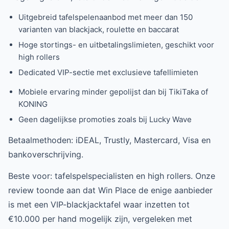
Uitgebreid tafelspelenaanbod met meer dan 150
varianten van blackjack, roulette en baccarat
Hoge stortings- en uitbetalingslimieten, geschikt voor
high rollers
Dedicated VIP-sectie met exclusieve tafellimieten
Mobiele ervaring minder gepolijst dan bij TikiTaka of
KONING
Geen dagelijkse promoties zoals bij Lucky Wave
Betaalmethoden: iDEAL, Trustly, Mastercard, Visa en
bankoverschrijving.
Beste voor: tafelspelspecialisten en high rollers. Onze
review toonde aan dat Win Place de enige aanbieder
is met een VIP-blackjacktafel waar inzetten tot
€10.000 per hand mogelijk zijn, vergeleken met