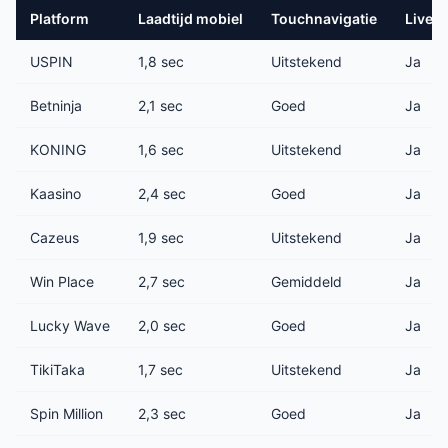
Platform
Laadtijd mobiel
Touchnavigatie
Live c
USPIN
1,8 sec
Uitstekend
Ja
Betninja
2,1 sec
Goed
Ja
KONING
1,6 sec
Uitstekend
Ja
Kaasino
2,4 sec
Goed
Ja
Cazeus
1,9 sec
Uitstekend
Ja
Win Place
2,7 sec
Gemiddeld
Ja
Lucky Wave
2,0 sec
Goed
Ja
TikiTaka
1,7 sec
Uitstekend
Ja
Spin Million
2,3 sec
Goed
Ja