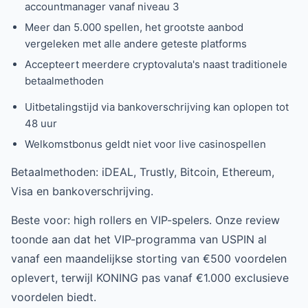
accountmanager vanaf niveau 3
Meer dan 5.000 spellen, het grootste aanbod
vergeleken met alle andere geteste platforms
Accepteert meerdere cryptovaluta's naast traditionele
betaalmethoden
Uitbetalingstijd via bankoverschrijving kan oplopen tot
48 uur
Welkomstbonus geldt niet voor live casinospellen
Betaalmethoden: iDEAL, Trustly, Bitcoin, Ethereum,
Visa en bankoverschrijving.
Beste voor: high rollers en VIP-spelers. Onze review
toonde aan dat het VIP-programma van USPIN al
vanaf een maandelijkse storting van €500 voordelen
oplevert, terwijl KONING pas vanaf €1.000 exclusieve
voordelen biedt.